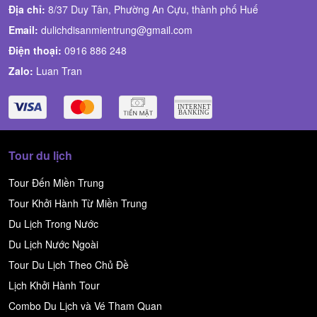
Địa chỉ:
8/37 Duy Tân, Phường An Cựu, thành phố Huế
Email:
dulichdisanmientrung@gmail.com
Điện thoại:
0916 886 248
Zalo:
Luan Tran
Tour du lịch
Tour Đến Miền Trung
Tour Khởi Hành Từ Miền Trung
Du Lịch Trong Nước
Du Lịch Nước Ngoài
Tour Du Lịch Theo Chủ Đề
Lịch Khởi Hành Tour
Combo Du Lịch và Vé Tham Quan