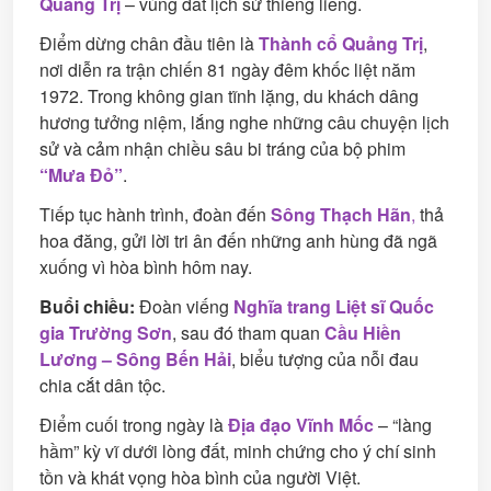
Quảng Trị
– vùng đất lịch sử thiêng liêng.
Điểm dừng chân đầu tiên là
Thành cổ Quảng Trị
,
nơi diễn ra trận chiến 81 ngày đêm khốc liệt năm
1972. Trong không gian tĩnh lặng, du khách dâng
hương tưởng niệm, lắng nghe những câu chuyện lịch
sử và cảm nhận chiều sâu bi tráng của bộ phim
“Mưa Đỏ”
.
Tiếp tục hành trình, đoàn đến
Sông Thạch Hãn
,
thả
hoa đăng, gửi lời tri ân đến những anh hùng đã ngã
xuống vì hòa bình hôm nay.
Buổi chiều:
Đoàn viếng
Nghĩa trang Liệt sĩ Quốc
gia Trường Sơn
, sau đó tham quan
Cầu Hiền
Lương – Sông Bến Hải
, biểu tượng của nỗi đau
chia cắt dân tộc.
Điểm cuối trong ngày là
Địa đạo Vĩnh Mốc
– “làng
hầm” kỳ vĩ dưới lòng đất, minh chứng cho ý chí sinh
tồn và khát vọng hòa bình của người Việt.