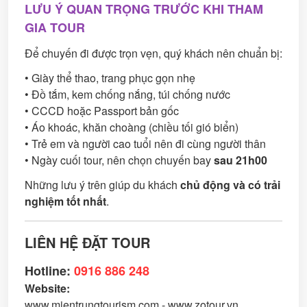
LƯU Ý QUAN TRỌNG TRƯỚC KHI THAM
GIA TOUR
Để chuyến đi được trọn vẹn, quý khách nên chuẩn bị:
• Giày thể thao, trang phục gọn nhẹ
• Đồ tắm, kem chống nắng, túi chống nước
• CCCD hoặc Passport bản gốc
• Áo khoác, khăn choàng (chiều tối gió biển)
• Trẻ em và người cao tuổi nên đi cùng người thân
• Ngày cuối tour, nên chọn chuyến bay
sau 21h00
Những lưu ý trên giúp du khách
chủ động và có trải
nghiệm tốt nhất
.
LIÊN HỆ ĐẶT TOUR
Hotline:
0916 886 248
Website:
www.mientrungtourism.com
-
www.zotour.vn