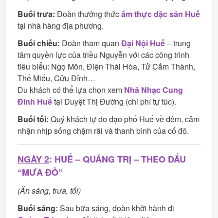
Buổi trưa:
Đoàn thưởng thức
ẩm thực đặc sản Huế
tại nhà hàng địa phương.
Buổi chiều:
Đoàn tham quan
Đại Nội Huế
– trung
tâm quyền lực của triều Nguyễn với các công trình
tiêu biểu: Ngọ Môn, Điện Thái Hòa, Tử Cấm Thành,
Thế Miếu, Cửu Đỉnh…
Du khách có thể lựa chọn xem
Nhã Nhạc Cung
Đình Huế
tại Duyệt Thị Đường (chi phí tự túc).
Buổi tối:
Quý khách tự do dạo phố Huế về đêm, cảm
nhận nhịp sống chậm rãi và thanh bình của cố đô.
NGÀY 2
: HUẾ – QUẢNG TRỊ – THEO DẤU
“MƯA ĐỎ”
(Ăn sáng, trưa, tối)
Buổi sáng:
Sau bữa sáng, đoàn khởi hành đi