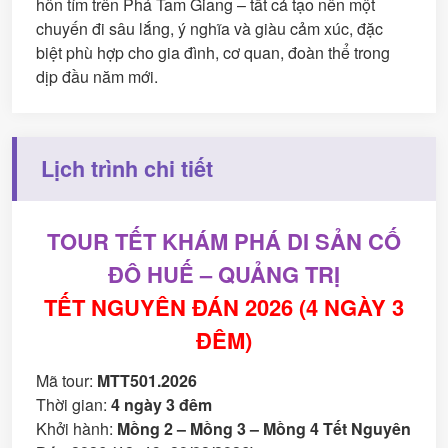
hôn tím trên Phá Tam Giang – tất cả tạo nên một
chuyến đi sâu lắng, ý nghĩa và giàu cảm xúc, đặc
biệt phù hợp cho gia đình, cơ quan, đoàn thể trong
dịp đầu năm mới.
Lịch trình chi tiết
TOUR TẾT KHÁM PHÁ DI SẢN CỐ
ĐÔ HUẾ – QUẢNG TRỊ
TẾT NGUYÊN ĐÁN 2026 (4 NGÀY 3
ĐÊM)
Mã tour:
MTT501.2026
Thời gian:
4 ngày 3 đêm
Khởi hành:
Mồng 2 – Mồng 3 – Mồng 4 Tết Nguyên