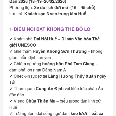
Đán 2026 (18–19–20/02/2026)
Phương tiện:
Xe du lịch đời mới (16 – 45 chỗ)
Lưu trú:
Khách sạn 3 sao trung tâm Huế
ĐIỂM NỔI BẬT KHÔNG THỂ BỎ LỠ
✨
✔ Khám phá
Đại Nội Huế – Di sản Văn hóa Thế
giới UNESCO
✔ Ghé thăm
Huyền Không Sơn Thượng
– không
gian thiền định, an yên
✔ Chiêm ngưỡng
hoàng hôn Phá Tam Giang
–
đầm phá lớn nhất Đông Nam Á
✔ Check-in rực rỡ tại
Làng Hương Thủy Xuân
ngày
Tết
✔ Tham quan
Cung An Định
với kiến trúc châu Âu
độc đáo
✔ Viếng
Chùa Thiên Mụ
– biểu tượng tâm linh xứ
Huế
✔ Trải nghiệm đời sống ngư dân:
kéo lưới – bắt cá –