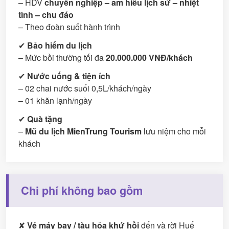
– HDV
chuyên nghiệp – am hiểu lịch sử – nhiệt
tình – chu đáo
– Theo đoàn suốt hành trình
✔
Bảo hiểm du lịch
– Mức bồi thường tối đa
20.000.000 VNĐ/khách
✔
Nước uống & tiện ích
– 02 chai nước suối 0,5L/khách/ngày
– 01 khăn lạnh/ngày
✔
Quà tặng
–
Mũ du lịch MienTrung Tourism
lưu niệm cho mỗi
khách
Chi phí không bao gồm
✘
Vé máy bay / tàu hỏa khứ hồi
đến và rời Huế