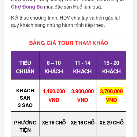
Chợ Đông Ba
mua đặc sản Huế làm quà.
Kết thúc chương trình. HDV chia tay và hẹn gặp lại
quý khách trong những hành trình tiếp theo.
BẢNG GIÁ TOUR THAM KHẢO
TIÊU
6 – 10
11 - 14
15 - 20
CHUẨN
KHÁCH
KHÁCH
KHÁCH
KHÁCH
4,490,000
3,900,000
3,700,000
SẠN
VNĐ
VNĐ
VNĐ
3 SAO
PHƯƠNG
XE 16 CHỖ
XE 16 CHỖ
XE 29 CHỖ
TIỆN