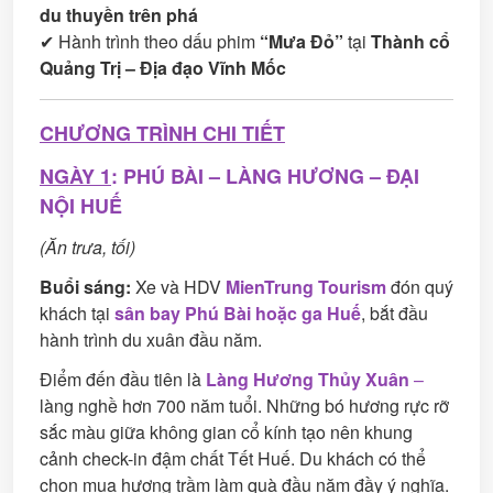
du thuyền trên phá
✔ Hành trình theo dấu phim
“Mưa Đỏ”
tại
Thành cổ
Quảng Trị – Địa đạo Vĩnh Mốc
CHƯƠNG TRÌNH CHI TIẾT
NGÀY 1
: PHÚ BÀI – LÀNG HƯƠNG – ĐẠI
NỘI HUẾ
(Ăn trưa, tối)
Buổi sáng:
Xe và HDV
MienTrung Tourism
đón quý
khách tại
sân bay Phú Bài hoặc ga Huế
, bắt đầu
hành trình du xuân đầu năm.
Điểm đến đầu tiên là
Làng Hương Thủy Xuân
–
làng nghề hơn 700 năm tuổi. Những bó hương rực rỡ
sắc màu giữa không gian cổ kính tạo nên khung
cảnh check-in đậm chất Tết Huế. Du khách có thể
chọn mua hương trầm làm quà đầu năm đầy ý nghĩa.