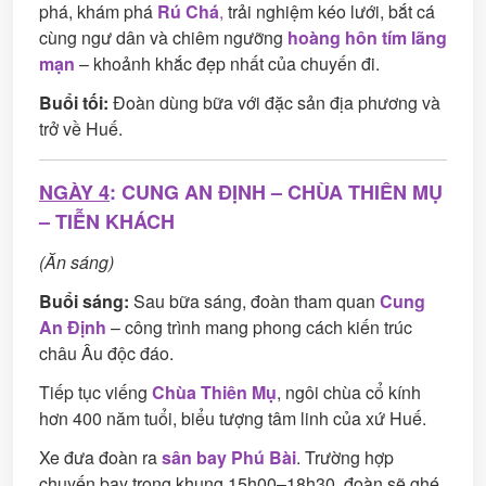
phá, khám phá
Rú Chá
,
trải nghiệm kéo lưới, bắt cá
cùng ngư dân và chiêm ngưỡng
hoàng hôn tím lãng
mạn
– khoảnh khắc đẹp nhất của chuyến đi.
Buổi tối:
Đoàn dùng bữa với đặc sản địa phương và
trở về Huế.
NGÀY 4
: CUNG AN ĐỊNH – CHÙA THIÊN MỤ
– TIỄN KHÁCH
(Ăn sáng)
Buổi sáng:
Sau bữa sáng, đoàn tham quan
Cung
An Định
– công trình mang phong cách kiến trúc
châu Âu độc đáo.
Tiếp tục viếng
Chùa Thiên Mụ
, ngôi chùa cổ kính
hơn 400 năm tuổi, biểu tượng tâm linh của xứ Huế.
Xe đưa đoàn ra
sân bay Phú Bài
. Trường hợp
chuyến bay trong khung 15h00–18h30, đoàn sẽ ghé