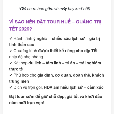
(Giá chưa bao gồm vé máy bay khứ hồi)
VÌ SAO NÊN ĐẶT TOUR HUẾ – QUẢNG TRỊ
TẾT 2026?
✔ Hành trình
ý nghĩa – chiều sâu lịch sử – giá trị
tinh thần cao
✔ Chương trình
được thiết kế riêng cho dịp Tết
,
nhịp độ nhẹ nhàng
✔ Kết hợp
du lịch – tâm linh – tri ân – trải nghiệm
thực tế
✔ Phù hợp cho
gia đình, cơ quan, đoàn thể, khách
trung niên
✔ Dịch vụ trọn gói,
HDV am hiểu lịch sử – cảm xúc
Đặt tour sớm để giữ chỗ đẹp, giá tốt và khởi đầu
năm mới trọn vẹn!