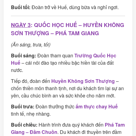
Buổi tối:
Đoàn trở về Huế, dùng bữa và nghỉ ngơi.
NGÀY 3
: QUỐC HỌC HUẾ – HUYỀN KHÔNG
SƠN THƯỢNG – PHÁ TAM GIANG
(Ăn sáng, trưa, tối)
Buổi sáng:
Đoàn tham quan
Trường Quốc Học
Huế
– cái nôi đào tạo nhiều bậc hiền tài của đất
nước.
Tiếp đó, đoàn đến
Huyền Không Sơn Thượng
–
chốn thiền môn thanh tịnh, nơi du khách tìm lại sự an
yên, cầu chúc bình an và sức khỏe cho năm mới.
Buổi trưa:
Đoàn thưởng thức
ẩm thực chay Huế
tinh tế, nhẹ nhàng.
Buổi chiều:
Hành trình đưa quý khách đến
Phá Tam
Giang – Đầm Chuồn
. Du khách đi thuyền trên đầm