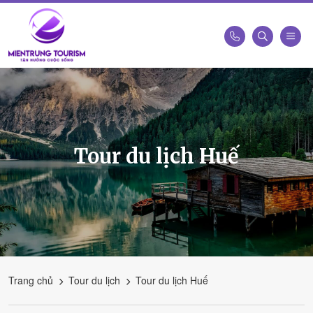
Công
Ty
Du
Lịch
Kết
Tour du lịch Huế
Nối
Di
Sản
Miền
Trung
-
Miền
Trung
Trang chủ
Tour du lịch
Tour du lịch Huế
Tourism