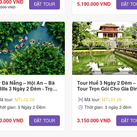
50.000 VNĐ
5.190.000 VNĐ
ĐẶT TOUR
ĐẶT TO
.000 VNĐ
 Đà Nẵng – Hội An – Bà
Tour Huế 3 Ngày 2 Đêm –
ills 3 Ngày 2 Đêm - Trọn
Tour Trọn Gói Cho Gia Đì
 Cho Gia Đình & Nhóm
Nhóm
ã tour:
MTL02.26
Mã tour:
MTL01.26
hời gian: 3 Ngày 2 Đêm
Thời gian: 3 ngày 2 đêm
90.000 VNĐ
3.150.000 VNĐ
ĐẶT TOUR
ĐẶT TO