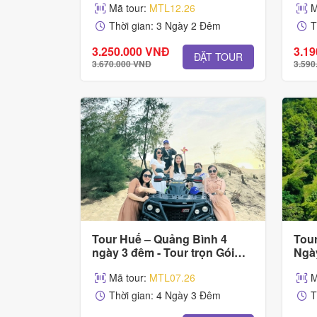
Mã tour:
MTL12.26
M
Nh
Thời gian: 3 Ngày 2 Đêm
T
3.250.000 VNĐ
3.1
ĐẶT TOUR
3.670.000 VNĐ
3.590
Tour Huế – Quảng Bình 4
Tou
ngày 3 đêm - Tour trọn Gói
Ngày
Cho Gia Đình & Nhóm
Cho
Mã tour:
MTL07.26
M
Thời gian: 4 Ngày 3 Đêm
T