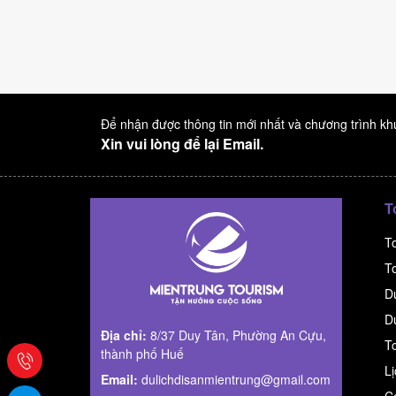
Để nhận được thông tin mới nhất và chương trình k
Xin vui lòng để lại Email.
T
T
T
D
D
Địa chỉ:
8/37 Duy Tân, Phường An Cựu,
T
thành phố Huế
L
Email:
dulichdisanmientrung@gmail.com
C