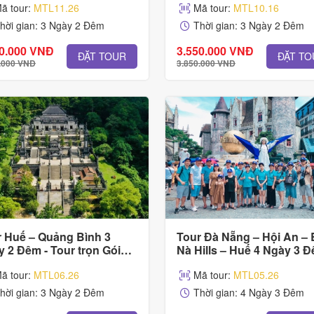
ã tour:
MTL11.26
Mã tour:
MTL10.16
óm
Nhóm
hời gian: 3 Ngày 2 Đêm
Thời gian: 3 Ngày 2 Đêm
90.000 VNĐ
3.550.000 VNĐ
ĐẶT TOUR
ĐẶT TO
.000 VNĐ
3.850.000 VNĐ
r Huế – Quảng Bình 3
Tour Đà Nẵng – Hội An – 
 2 Đêm - Tour trọn Gói
Nà Hills – Huế 4 Ngày 3 Đ
 Gia Đình & Nhóm
Tour trọn Gói Cho Gia Đì
ã tour:
MTL06.26
Mã tour:
MTL05.26
Nhóm
hời gian: 3 Ngày 2 Đêm
Thời gian: 4 Ngày 3 Đêm