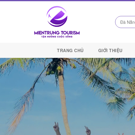
Công
Ty
TRANG CHỦ
GIỚI THIỆU
Du
Lịch
Kết
Nối
Di
Sản
Miền
Trung
-
Miền
Trung