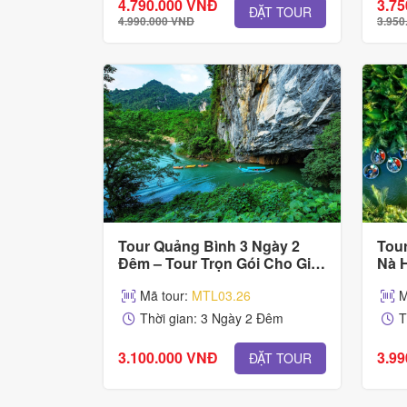
4.790.000 VNĐ
3.7
ĐẶT TOUR
4.990.000 VNĐ
3.950
Tour Quảng Bình 3 Ngày 2
Tour
Đêm – Tour Trọn Gói Cho Gia
Nà H
Đình & Nhóm
Gói
Mã tour:
MTL03.26
M
Thời gian: 3 Ngày 2 Đêm
T
3.100.000 VNĐ
3.9
ĐẶT TOUR