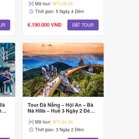
Mã tour:
MTL08.26
Thời gian: 5 Ngày 4 Đêm
6.190.000 VNĐ
UR
ĐẶT TOUR
Bà
Tour Đà Nẵng – Hội An – Bà
êm -
Nà Hills – Huế 3 Ngày 2 Đêm -
nh &
Tour trọn Gói Cho Gia Đình &
Mã tour:
MTL04.26
Nhóm
Thời gian: 3 Ngày 2 Đêm