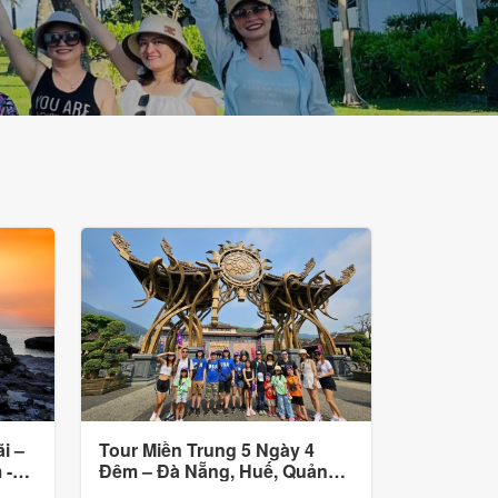
i –
Tour Miền Trung 5 Ngày 4
 -
Đêm – Đà Nẵng, Huế, Quảng
Bình Trọn Gói