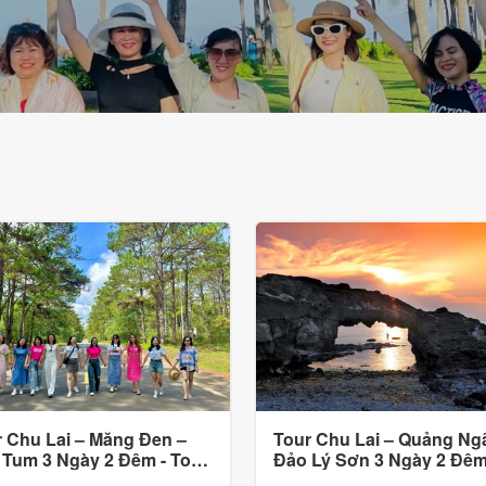
 Chu Lai – Măng Đen –
Tour Chu Lai – Quảng Ngã
 Tum 3 Ngày 2 Đêm - Tour
Đảo Lý Sơn 3 Ngày 2 Đêm
 Gói Cho Gia Đình &
Tour Trọn Gói Gia Đình &