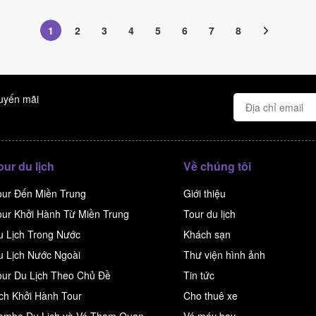
1
2
3
4
5
6
7
8
huyến mãi
our du lịch
Về chúng tôi
our Đến Miền Trung
Giới thiệu
our Khởi Hành Từ Miền Trung
Tour du lịch
u Lịch Trong Nước
Khách sạn
u Lịch Nước Ngoài
Thư viện hình ảnh
our Du Lịch Theo Chủ Đề
Tin tức
ịch Khởi Hành Tour
Cho thuê xe
ombo Du Lịch và Vé Tham Quan
Vé máy bay