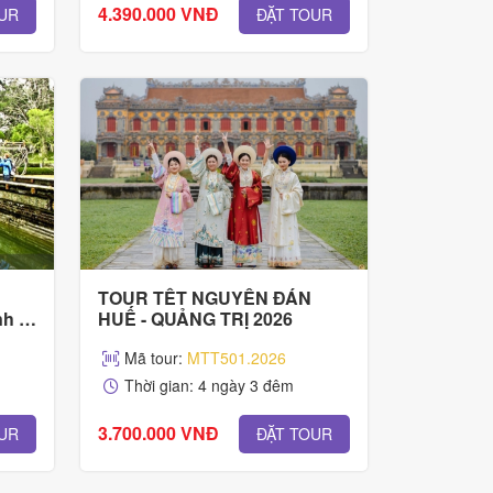
4.390.000 VNĐ
UR
ĐẶT TOUR
TOUR TẾT NGUYÊN ĐÁN
nh &
HUẾ - QUẢNG TRỊ 2026
Mã tour:
MTT501.2026
Thời gian: 4 ngày 3 đêm
3.700.000 VNĐ
UR
ĐẶT TOUR