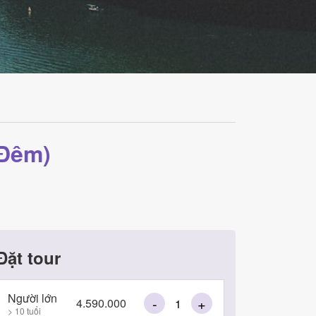
 Đêm)
Đặt tour
Người lớn
-
+
4.590.000
> 10 tuổi