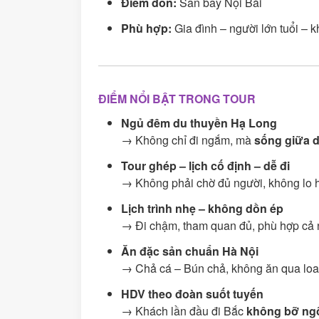
Điểm đón:
Sân bay Nội Bài
Phù hợp:
Gia đình – người lớn tuổi – k
ĐIỂM NỔI BẬT TRONG TOUR
Ngủ đêm du thuyền Hạ Long
→ Không chỉ đi ngắm, mà
sống giữa d
Tour ghép – lịch cố định – dễ đi
→ Không phải chờ đủ người, không lo h
Lịch trình nhẹ – không dồn ép
→ Đi chậm, tham quan đủ, phù hợp cả n
Ăn đặc sản chuẩn Hà Nội
→ Chả cá – Bún chả, không ăn qua loa
HDV theo đoàn suốt tuyến
→ Khách lần đầu đi Bắc
không bỡ ngỡ