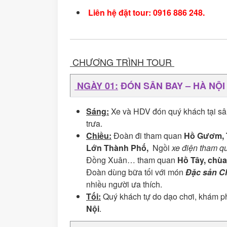
Liên hệ đặt tour: 0916 886 248.
CHƯƠNG TRÌNH TOUR
NGÀY 01:
ĐÓN SÂN BAY – HÀ N
Sáng:
Xe và HDV đón quý khách tại sâ
trưa.
Chiều:
Đoàn đi tham quan
Hồ Gươm, 
Lớn Thành Phố,
Ngồi
xe điện tham q
Đồng Xuân… tham quan
Hồ Tây, chù
Đoàn dùng bữa tối với món
Đặc sản C
nhiều người ưa thích.
Tối:
Quý khách tự do dạo chơi, khám 
Nội
.