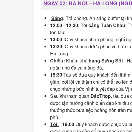
NGÀY 02:
HÀ NỘI – HẠ LONG (
Sáng
:
Trả phòng. Ăn sáng buffet tại k
12:00 - 12:30:
Tới
cảng Tuần Châu.
Th
lên tàu!
13:00 :
Quý khách nhận phòng, nghỉ ngơ
13:30:
Quý khách được phục vụ bữa trư
Hạ Long.
Chiều:
Khám phá
hang Sửng Sốt
- H
ngàn nhũ đá và măng đá.. .
15:30
Tàu sẽ đưa quý khách đến thăm
giãn, bơi lội và thậm chí có thể leo l
chụp những bức hình tuyệt đẹp của Vịn
Sau khi tham quan
ĐảoTitop
, tàu đưa 
được tận hưởng cảnh biển đẹp khi tàu 
thưởng thức bữa tiệc hoàng hôn trên m
phí).
Tối:
19:00
Quý khách được phục vụ bữa 
được cung cấp cần để quý khách có thể