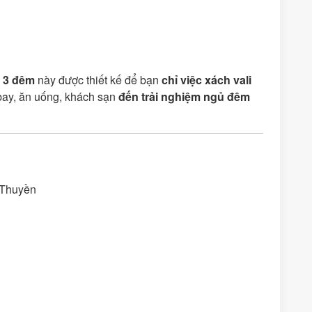
y 3 đêm
này được thiết kế để bạn
chỉ việc xách vali
n bay, ăn uống, khách sạn
đến trải nghiệm ngủ đêm
 Thuyền