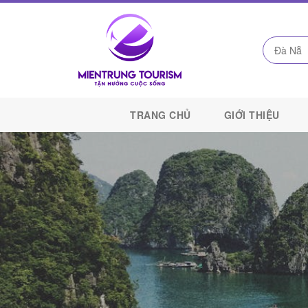
Công
Ty
TRANG CHỦ
GIỚI THIỆU
Du
Lịch
Kết
Nối
Di
Sản
Miền
Trung
-
Miền
Trung