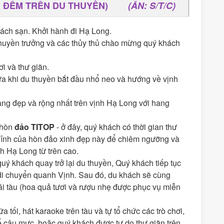
NGỦ ĐÊM TRÊN DU THUYỀN)
(ĂN: S/T/C)
hách sạn. Khởi hành đi Hạ Long.
uyền trưởng và các thủy thủ chào mừng quý khách
i và thư giãn.
a khi du thuyền bắt đầu nhổ neo và hướng về vịnh
ang đẹp và rộng nhất trên vịnh Hạ Long với hang
 hòn
đảo TITOP
- ở đây, quý khách có thời gian thư
ên đỉnh của hòn đảo xinh đẹp này để chiêm ngưỡng và
h Hạ Long từ trên cao.
quý khách quay trở lại du thuyền, Quý khách tiếp tục
di chuyển quanh Vịnh. Sau đó, du khách sẽ cùng
ái tàu (hoa quả tươi và rượu nhẹ được phục vụ miễn
tối, hát karaoke trên tàu và tự tổ chức các trò chơi,
 câu mực..hoặc quý khách được tự do thư giãn trên