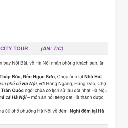
ỘI CITY TOUR
(ĂN: T/C)
n bay Nội Bài, về Hà Nội nhận phòng khách sạn, ăn
Tháp Rùa, Đền Ngọc Sơn
, Chụp ảnh tại
Nhà Hát
uan phố cổ
Hà Nội
, với Hàng Ngang, Hàng Đào, Chợ
a Trấn Quốc
ngôi chùa có lịch sử lâu đời nhất Hà Nội.
hả cá Hà Nội
– món ăn nổi tiếng đất Hà thành được
phá 36 phố phường Hà Nội về đêm.
Nghỉ đêm tại Hà