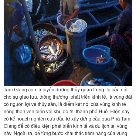
Tam Giang còn là tuyến đường thủy quan trọng, là cầu nối
cho sự giao lưu, thông thường phát triển kinh tế, là vùng đất
có nguồn lợi về thủy sản, là điểm kết nối của vùng kinh tế
nông thôn ven biển với khu đô thị thành phố Huế. Hiện nay
có kế hoạch nghiên cứu đầu tư xây dựng cầu qua Phá Tam
Giang để có điều kiện phát triển kinh tế và du lịch tại vùng
này. Ngoài ra, để từng bước khai thác tiềm năng của vùng