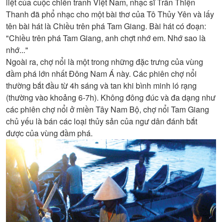
liệt của cuộc chiến tranh Việt Nam, nhạc sĩ Trần Thiện
Thanh đã phổ nhạc cho một bài thơ của Tô Thủy Yên và lấy
tên bài hát là Chiều trên phá Tam Giang. Bài hát có đoạn:
"Chiều trên phá Tam Giang, anh chợt nhớ em. Nhớ sao là
nhớ..."
Ngoài ra, chợ nổi là một trong những đặc trưng của vùng
đầm phá lớn nhất Đông Nam Á này. Các phiên chợ nổi
thường bắt đầu từ 4h sáng và tan khi bình minh ló rạng
(thường vào khoảng 6-7h). Không đông đúc và đa dạng như
các phiên chợ nổi ở miền Tây Nam Bộ, chợ nổi Tam Giang
chủ yếu là bán các loại thủy sản của ngư dân đánh bắt
được của vùng đầm phá.