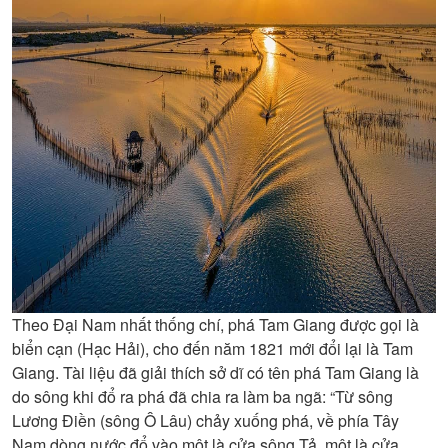
Theo Đại Nam nhất thống chí, phá Tam Giang được gọi là
biển cạn (Hạc Hải), cho đến năm 1821 mới đổi lại là Tam
Giang. Tài liệu đã giải thích sở dĩ có tên phá Tam Giang là
do sông khi đổ ra phá đã chia ra làm ba ngã: “Từ sông
Lương Điền (sông Ô Lâu) chảy xuống phá, về phía Tây
Nam dòng nước đổ vào một là cửa sông Tả, một là cửa