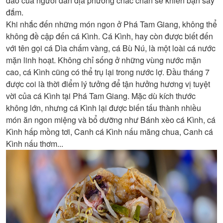
đáo của người dân địa phương chắc chắn sẽ khiến bạn say
đắm.
Khi nhắc đến những món ngon ở Phá Tam Giang, không thể
không đề cập đến cá Kình. Cá Kình, hay còn được biết đến
với tên gọi cá Dìa chấm vàng, cá Bù Nú, là một loài cá nước
mặn linh hoạt. Không chỉ sống ở những vùng nước mặn
cao, cá Kình cũng có thể trụ lại trong nước lợ. Đầu tháng 7
được coi là thời điểm lý tưởng để tận hưởng hương vị tuyệt
vời của cá Kình tại Phá Tam Giang. Mặc dù kích thước
không lớn, nhưng cá Kình lại được biến tấu thành nhiều
món ăn ngon miệng và bổ dưỡng như Bánh xèo cá Kình, cá
Kình hấp mồng tơi, Canh cá Kình nấu măng chua, Canh cá
Kình nấu thơm...