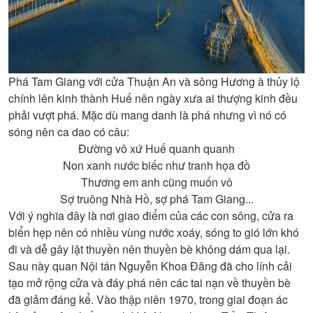
Phá Tam Giang với cửa Thuận An và sông Hương à thủy lộ
chính lên kinh thành Huế nên ngày xưa ai thượng kinh đều
phải vượt phá. Mặc dù mang danh là phá nhưng vì nó có
sóng nên ca dao có câu:
Đường vô xứ Huế quanh quanh
Non xanh nước biếc như tranh họa đồ
Thương em anh cũng muốn vô
Sợ truông Nhà Hồ, sợ phá Tam Giang...
Với ý nghĩa đây là nơi giao điểm của các con sông, cửa ra
biển hẹp nên có nhiều vùng nước xoáy, sóng to gió lớn khó
đi và dễ gây lật thuyền nên thuyền bè không dám qua lại.
Sau này quan Nội tán Nguyễn Khoa Đăng đã cho lính cải
tạo mở rộng cửa và đáy phá nên các tai nạn về thuyền bè
đã giảm đáng kể. Vào thập niên 1970, trong giai đoạn ác