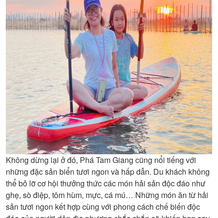
Không dừng lại ở đó, Phá Tam Giang cũng nổi tiếng với
những đặc sản biển tươi ngon và hấp dẫn. Du khách không
thể bỏ lỡ cơ hội thưởng thức các món hải sản độc đáo như
ghẹ, sò điệp, tôm hùm, mực, cá mú… Những món ăn từ hải
sản tươi ngon kết hợp cùng với phong cách chế biến độc