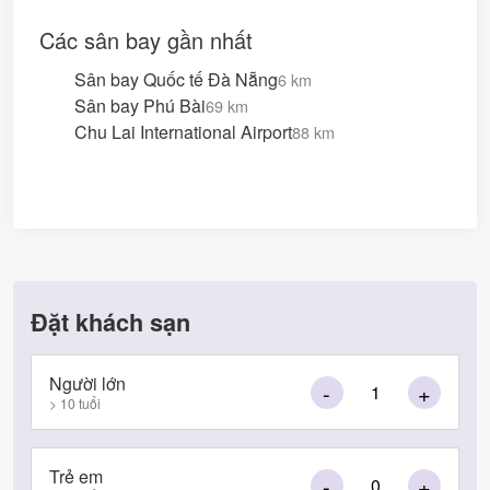
Các sân bay gần nhất
Sân bay Quốc tế Đà Nẵng
6 km
Sân bay Phú Bài
69 km
Chu Lai International Airport
88 km
Đặt khách sạn
Người lớn
-
+
> 10 tuổi
Trẻ em
-
+