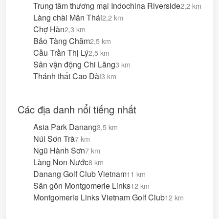
Trung tâm thương mại Indochina Riverside
2,2 km
Làng chài Mân Thái
2,2 km
Chợ Hàn
2,3 km
Bảo Tàng Chăm
2,5 km
Cầu Trần Thị Lý
2,5 km
Sân vận động Chi Lăng
3 km
Thánh thất Cao Đài
3 km
Các địa danh nổi tiếng nhất
Asia Park Danang
3,5 km
Núi Sơn Trà
7 km
Ngũ Hành Sơn
7 km
Làng Non Nước
8 km
Danang Golf Club Vietnam
11 km
Sân gôn Montgomerie Links
12 km
Montgomerie Links Vietnam Golf Club
12 km