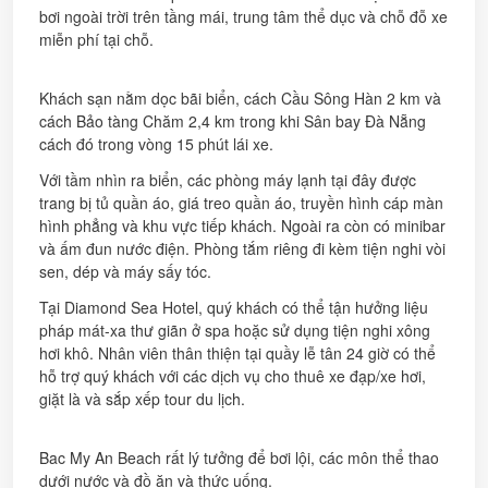
bơi ngoài trời trên tầng mái, trung tâm thể dục và chỗ đỗ xe
miễn phí tại chỗ.
Khách sạn nằm dọc bãi biển, cách Cầu Sông Hàn 2 km và
cách Bảo tàng Chăm 2,4 km trong khi Sân bay Đà Nẵng
cách đó trong vòng 15 phút lái xe.
Với tầm nhìn ra biển, các phòng máy lạnh tại đây được
trang bị tủ quần áo, giá treo quần áo, truyền hình cáp màn
hình phẳng và khu vực tiếp khách. Ngoài ra còn có minibar
và ấm đun nước điện. Phòng tắm riêng đi kèm tiện nghi vòi
sen, dép và máy sấy tóc.
Tại Diamond Sea Hotel, quý khách có thể tận hưởng liệu
pháp mát-xa thư giãn ở spa hoặc sử dụng tiện nghi xông
hơi khô. Nhân viên thân thiện tại quầy lễ tân 24 giờ có thể
hỗ trợ quý khách với các dịch vụ cho thuê xe đạp/xe hơi,
giặt là và sắp xếp tour du lịch.
Bac My An Beach rất lý tưởng để bơi lội, các môn thể thao
dưới nước và đồ ăn và thức uống.