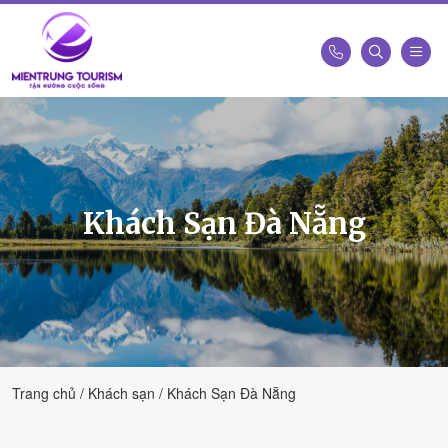
Công
Ty
Du
Lịch
Kết
Khách Sạn Đà Nẵng
Nối
Di
Sản
Miền
Trung
-
Miền
Trung
Trang chủ
Khách sạn
Khách Sạn Đà Nẵng
Tourism