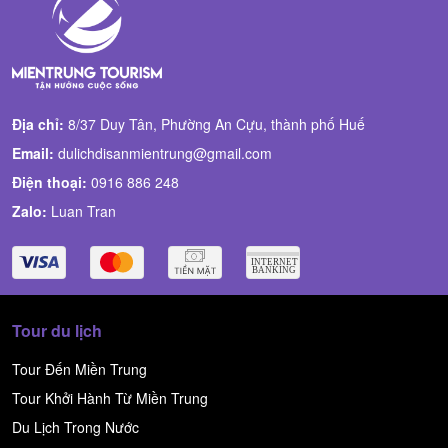
Địa chỉ:
8/37 Duy Tân, Phường An Cựu, thành phố Huế
Email:
dulichdisanmientrung@gmail.com
Điện thoại:
0916 886 248
Zalo:
Luan Tran
Tour du lịch
Tour Đến Miền Trung
Tour Khởi Hành Từ Miền Trung
Du Lịch Trong Nước