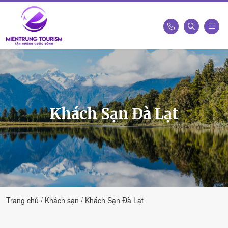
Công
Ty
Du
Lịch
Kết
Khách Sạn Đà Lạt
Nối
Di
Sản
Miền
Trung
-
Miền
Trung
Trang chủ
Khách sạn
Khách Sạn Đà Lạt
Tourism