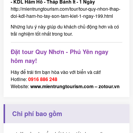
- KDL Hầm Hô - Tháp Bánh Ít - 1 Ngày
http://mientrungtourism.com/tour/tour-quy-nhon-thap-
doi-kdl-ham-ho-tay-son-tam-kiet-1-ngay-199.html
Những lưu ý này giúp du khách chủ động hơn và có
trải nghiệm tốt nhất trong tour.
Đặt tour Quy Nhơn - Phú Yên ngay
hôm nay!
Hãy để trái tim bạn hòa vào với biển và cát!
Hotline:
0916 886 248
Website:
www.mientrungtourism.com
–
zotour.vn
Chi phí bao gồm