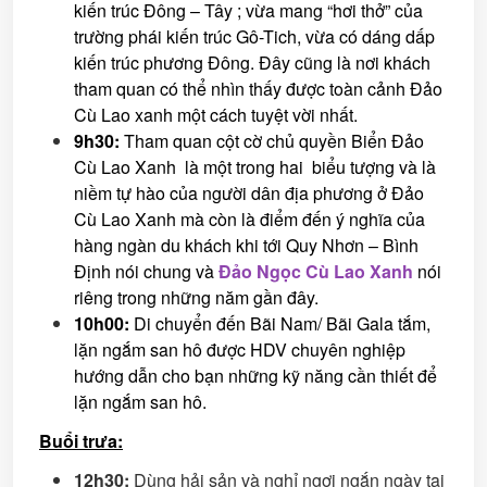
kiến trúc Ðông – Tây ; vừa mang “hơi thở” của
trường phái kiến trúc Gô-Tich, vừa có dáng dấp
kiến trúc phương Ðông. Đây cũng là nơi khách
tham quan có thể nhìn thấy được toàn cảnh Đảo
Cù Lao xanh một cách tuyệt vời nhất.
9
h
30:
Tham quan cột cờ chủ quyền Biển Đảo
Cù Lao Xanh là một trong hai biểu tượng và là
niềm tự hào của người dân địa phương ở Đảo
Cù Lao Xanh mà còn là điểm đến ý nghĩa của
hàng ngàn du khách khi tới Quy Nhơn – Bình
Định nói chung và
Đảo Ngọc Cù Lao Xanh
nói
riêng trong những năm gần đây.
10h00
:
Di chuyển đến Bãi Nam/ Bãi Gala tắm,
lặn ngắm san hô được HDV chuyên nghiệp
hướng dẫn cho bạn những kỹ năng cần thiết để
lặn ngắm san hô.
Buổi trưa:
12h30:
Dùng hải sản và nghỉ ngơi ngắn ngày tại