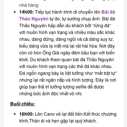
nhà hàng
14h
00
:
Tiếp tục hành trình di chuyển lên
Bãi đá
Thảo Nguyên
tự do, tự sướng chụp ảnh. Bãi đá
Thảo Nguyên hấp dẫn du khách bởi “rừng đá”
với muôn hình vạn trạng và nhiều màu sắc khác
nhau, dáng đứng, dáng ngồi và cả dáng suy tư,
kiểu dáng vừa lạ mắt mà lại rất hài hòa. Nơi đây
còn có hòn Ông Già ngày đêm bầu bạn với biển
khơi. Du khách tham quan bãi đá Thảo Nguyên
với muôn hình vạn trạng các thế đá khác nhau.
Đá ngổn ngang bày la liệt tưởng như “mất trật tự”
nhưng lại rất ngăn nắp và hình tượng. Đây là nơi
giúp bạn thả trí tưởng tượng selfie để được
những bức ảnh độc nhất vô nhị
Buổi chiều:
16h
00
:
Lên Cano về lại đất liền.Kết thúc chương
trình.Thân ái và hẹn gặp lại quý khách.