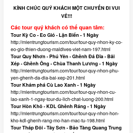
KÍNH CHÚC QUÝ KHÁCH MỘT CHUYẾN ĐI VUI
VẺ!!!
Các tour quý khách có thể quan tâm:
Tour Kỳ Co - Eo Gió - Lặn Biển - 1 Ngày
http://mientrungtourism.com/tour/tour-quy-nhon-ky-co-
eo-gio-thien-duong-maldives-viet-nam-197.html
Tour Quy Nhơn - Phú Yên - Ghềnh Đá Đĩa - Bãi
Xép - Ghềnh Ông - Chùa Thanh Lương - 1 Ngày
http://mientrungtourism.com/tour/tour-quy-nhon-phu-
yen-ghenh-da-dia-bai-xep-201.html
Tour Khám phá Cù Lao Xanh - 1 Ngày
http://mientrungtourism.com/tour/tour-quy-nhon-cu-
lao-xanh-1-ngay-tour-du-lich-chat-luong-200.html
Tour Hòn Khô - KDL Ghềnh Ráng - 1 Ngày
http://mientrungtourism.com/tour/tour-quy-nhon-hon-
kho-kdl-ghenh-rang-mo-han-mac-tu-198.html
Tour Tháp Đôi - Tây Sơn - Bảo Tàng Quang Trung