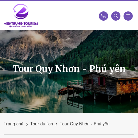
Công
Ty
Du
Lịch
Kết
Tour Quy Nhơn - Phú yên
Nối
Di
Sản
Miền
Trung
-
Miền
Trung
Trang chủ
Tour du lịch
Tour Quy Nhơn - Phú yên
Tourism