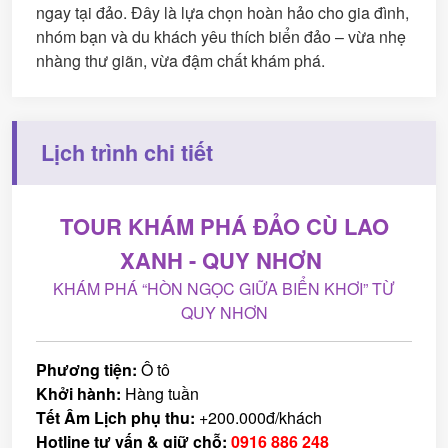
ngay tại đảo. Đây là lựa chọn hoàn hảo cho gia đình,
nhóm bạn và du khách yêu thích biển đảo – vừa nhẹ
nhàng thư giãn, vừa đậm chất khám phá.
Lịch trình chi tiết
TOUR KHÁM PHÁ ĐẢO CÙ LAO
XANH - QUY NHƠN
KHÁM PHÁ “HÒN NGỌC GIỮA BIỂN KHƠI” TỪ
QUY NHƠN
Phương tiện:
Ô tô
Khởi hành:
Hàng tuần
Tết Âm Lịch phụ thu:
+200.000đ/khách
Hotline tư vấn & giữ chỗ:
0916 886 248